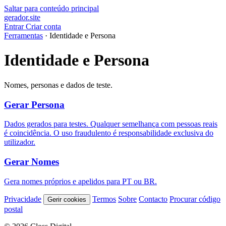
Saltar para conteúdo principal
gerador
.
site
Entrar
Criar conta
Ferramentas
·
Identidade e Persona
Identidade e Persona
Nomes, personas e dados de teste.
Gerar Persona
Dados gerados para testes. Qualquer semelhança com pessoas reais
é coincidência. O uso fraudulento é responsabilidade exclusiva do
utilizador.
Gerar Nomes
Gera nomes próprios e apelidos para PT ou BR.
Privacidade
Termos
Sobre
Contacto
Procurar código
Gerir cookies
postal