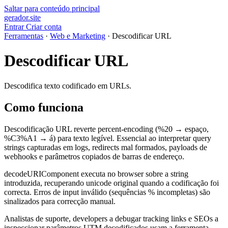
Saltar para conteúdo principal
gerador
.
site
Entrar
Criar conta
Ferramentas
·
Web e Marketing
·
Descodificar URL
Descodificar URL
Descodifica texto codificado em URLs.
Como funciona
Descodificação URL reverte percent-encoding (%20 → espaço,
%C3%A1 → á) para texto legível. Essencial ao interpretar query
strings capturadas em logs, redirects mal formados, payloads de
webhooks e parâmetros copiados de barras de endereço.
decodeURIComponent executa no browser sobre a string
introduzida, recuperando unicode original quando a codificação foi
correcta. Erros de input inválido (sequências % incompletas) são
sinalizados para correcção manual.
Analistas de suporte, developers a debugar tracking links e SEOs a
inspeccionar parâmetros UTM decodificados usam a ferramenta