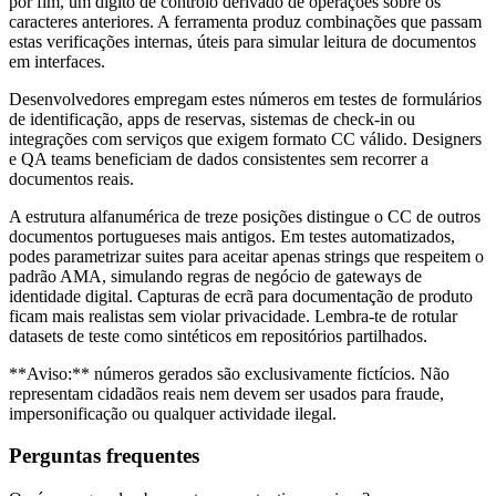
por fim, um dígito de controlo derivado de operações sobre os
caracteres anteriores. A ferramenta produz combinações que passam
estas verificações internas, úteis para simular leitura de documentos
em interfaces.
Desenvolvedores empregam estes números em testes de formulários
de identificação, apps de reservas, sistemas de check-in ou
integrações com serviços que exigem formato CC válido. Designers
e QA teams beneficiam de dados consistentes sem recorrer a
documentos reais.
A estrutura alfanumérica de treze posições distingue o CC de outros
documentos portugueses mais antigos. Em testes automatizados,
podes parametrizar suites para aceitar apenas strings que respeitem o
padrão AMA, simulando regras de negócio de gateways de
identidade digital. Capturas de ecrã para documentação de produto
ficam mais realistas sem violar privacidade. Lembra-te de rotular
datasets de teste como sintéticos em repositórios partilhados.
**Aviso:** números gerados são exclusivamente fictícios. Não
representam cidadãos reais nem devem ser usados para fraude,
impersonificação ou qualquer actividade ilegal.
Perguntas frequentes