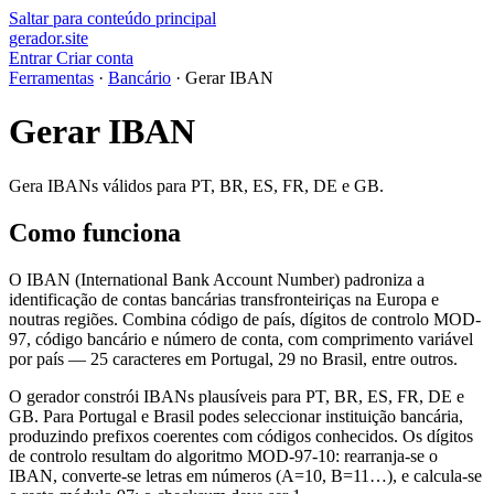
Saltar para conteúdo principal
gerador
.
site
Entrar
Criar conta
Ferramentas
·
Bancário
·
Gerar IBAN
Gerar IBAN
Gera IBANs válidos para PT, BR, ES, FR, DE e GB.
Como funciona
O IBAN (International Bank Account Number) padroniza a
identificação de contas bancárias transfronteiriças na Europa e
noutras regiões. Combina código de país, dígitos de controlo MOD-
97, código bancário e número de conta, com comprimento variável
por país — 25 caracteres em Portugal, 29 no Brasil, entre outros.
O gerador constrói IBANs plausíveis para PT, BR, ES, FR, DE e
GB. Para Portugal e Brasil podes seleccionar instituição bancária,
produzindo prefixos coerentes com códigos conhecidos. Os dígitos
de controlo resultam do algoritmo MOD-97-10: rearranja-se o
IBAN, converte-se letras em números (A=10, B=11…), e calcula-se